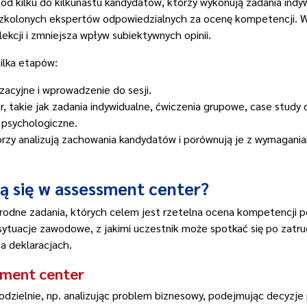
 od kilku do kilkunastu kandydatów, którzy wykonują zadania indy
szkolonych ekspertów odpowiedzialnych za ocenę kompetencji. Wa
ekcji i zmniejsza wpływ subiektywnych opinii.
ilka etapów:
zacyjne i wprowadzenie do sesji.
, takie jak zadania indywidualne, ćwiczenia grupowe, case study
 psychologiczne.
rzy analizują zachowania kandydatów i porównują je z wymagani
ją się w assessment center?
odne zadania, których celem jest rzetelna ocena kompetencji p
sytuacje zawodowe, z jakimi uczestnik może spotkać się po zatru
a deklaracjach.
sment center
zielnie, np. analizując problem biznesowy, podejmując decyzje 