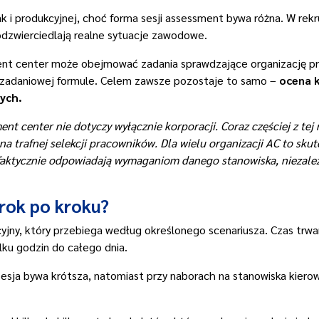
ak i produkcyjnej, choć forma sesji assessment bywa różna. W rek
odzwierciedlają realne sytuacje zawodowe.
nt center może obejmować zadania sprawdzające organizację pr
, zadaniowej formule. Celem zawsze pozostaje to samo –
ocena k
nych.
enter nie dotyczy wyłącznie korporacji. Coraz częściej z tej me
a trafnej selekcji pracowników. Dla wielu organizacji AC to skut
 faktycznie odpowiadają wymaganiom danego stanowiska, niezależn
rok po kroku?
ny, który przebiega według określonego scenariusza. Czas trwani
lku godzin do całego dnia.
e sesja bywa krótsza, natomiast przy naborach na stanowiska ki