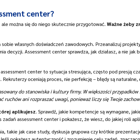
essment center?
, ale można się do niego skutecznie przygotować.
Ważne żeby zr
 sobie własnych doświadczeń zawodowych. Przeanalizuj projekty,
 decyzji. Assessment center sprawdza, jak działasz, a nie jak b
 assessment center to sytuacja stresująca, często pod presją cza
 Rekruterzy oceniają proces, nie perfekcję – błędy są naturalne, o
sowany do stanowiska i kultury firmy. W większości przypadków s
 ruchów ani rozpraszać uwagi, ponieważ liczy się Twoje zachowan
tórej aplikujesz
. Sprawdź, jakie kompetencje są wymagane, jakie
 zadań assessment center i pokażesz, że wiesz, do jakiej roli apli
nia, takie jak case study, dyskusja grupowa czy krótkie prezentac
. Jeśli pokażesz autentyczność i zrozumienie celu zadań, znaczą