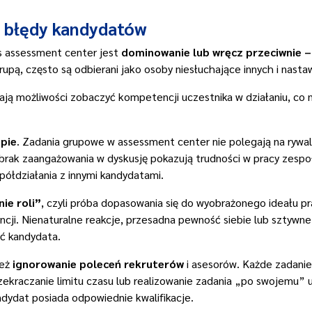
e błędy kandydatów
s assessment center jest
dominowanie lub wręcz przeciwnie – 
upą, często są odbierani jako osoby niesłuchające innych i nasta
mają możliwości zobaczyć kompetencji uczestnika w działaniu, co 
pie
. Zadania grupowe w assessment center nie polegają na rywal
y brak zaangażowania w dyskusję pokazują trudności w pracy zesp
półdziałania z innymi kandydatami.
ie roli”
, czyli próba dopasowania się do wyobrażonego ideału p
cji. Nienaturalne reakcje, przesadna pewność siebie lub sztyw
ć kandydata.
ież
ignorowanie poleceń rekruterów
i asesorów. Każde zadanie
 przekraczanie limitu czasu lub realizowanie zadania „po swojemu
ndydat posiada odpowiednie kwalifikacje.