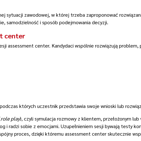
tnej sytuacji zawodowej, w której trzeba zaproponować rozwiązan
ie, samodzielność i sposób podejmowania decyzji.
t center
esji assessment center. Kandydaci wspólnie rozwiązują problem,
 podczas których uczestnik przedstawia swoje wnioski lub rozwiąz
(
role play
), czyli symulacja rozmowy z klientem, przełożonym lub
og i radzi sobie z emocjami. Uzupełnieniem sesji bywają testy k
 spójny proces, dzięki któremu assessment center skutecznie ws