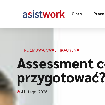
O nas
Praco
ROZMOWA KWALIFIKACYJNA
Assessment cen
przygotować
4 lutego, 2026