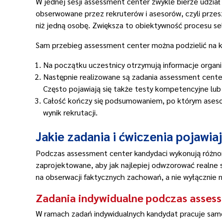
W jednej sesji assessment center zwykle bierze udział
obserwowane przez rekruterów i asesorów, czyli prze
niż jedną osobę. Zwiększa to obiektywność procesu sel
Sam przebieg assessment center można podzielić na k
Na początku uczestnicy otrzymują informacje organi
Następnie realizowane są zadania assessment center
Często pojawiają się także testy kompetencyjne lub
Całość kończy się podsumowaniem, po którym aseso
wynik rekrutacji.
Jakie zadania i ćwiczenia pojawia
Podczas assessment center kandydaci wykonują różnor
zaprojektowane, aby jak najlepiej odwzorować realne 
na obserwacji faktycznych zachowań, a nie wyłącznie n
Zadania indywidualne podczas asses
W ramach zadań indywidualnych kandydat pracuje samod