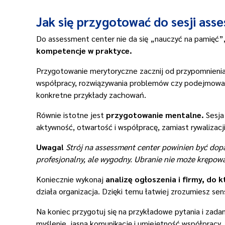
Jak się przygotować do sesji ass
Do assessment center nie da się „nauczyć na pamięć”
kompetencje w praktyce.
Przygotowanie merytoryczne zacznij od przypomnienia
współpracy, rozwiązywania problemów czy podejmowania
konkretne przykłady zachowań.
Równie istotne jest
przygotowanie mentalne.
Sesja
aktywność, otwartość i współpracę, zamiast rywalizacji.
Uwaga!
Strój na assessment center powinien być dopa
profesjonalny, ale wygodny. Ubranie nie może krępować
Koniecznie wykonaj
analizę ogłoszenia i firmy, do k
działa organizacja. Dzięki temu łatwiej zrozumiesz sens
Na koniec przygotuj się na przykładowe pytania i zada
myślenie, jasną komunikację i umiejętność współpracy