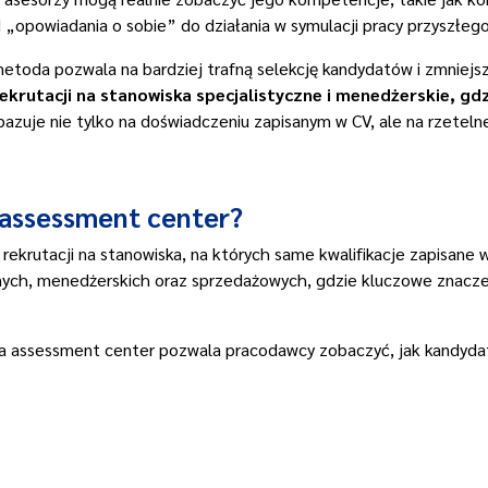
 „opowiadania o sobie” do działania w symulacji pracy przyszłeg
toda pozwala na bardziej trafną selekcję kandydatów i zmniejsz
ekrutacji na stanowiska specjalistyczne i menedżerskie, gdzi
 bazuje nie tylko na doświadczeniu zapisanym w CV, ale na rzetel
ę assessment center?
ekrutacji na stanowiska, na których same kwalifikacje zapisane 
nych, menedżerskich oraz sprzedażowych, gdzie kluczowe znacz
sja assessment center pozwala pracodawcy zobaczyć, jak kandyda