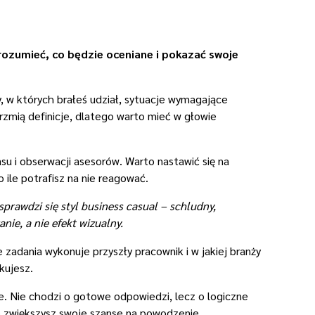
ozumieć, co będzie oceniane i pokazać swoje
 w których brałeś udział, sytuacje wymagające
rzmią definicje, dlatego warto mieć w głowie
su i obserwacji asesorów. Warto nastawić się na
 ile potrafisz na nie reagować.
prawdzi się styl business casual – schludny,
ie, a nie efekt wizualny.
 zadania wykonuje przyszły pracownik i w jakiej branży
kujesz.
je. Nie chodzi o gotowe odpowiedzi, lecz o logiczne
co zwiększysz swoje szanse na powodzenie.