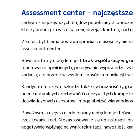
Assessment center – najczęstsz
Jednym z najczęstszych błędów popełnianych podcza
którzy próbują za wszelką cenę przejąć kontrolę nad gr
Z kolei zbyt bierna postawa sprawia, że asesorzy nie 
assessment center.
Równie istotnym błędem jest
brak współpracy w gru
Ignorowanie opinii innych, przerywanie wypowiedzi cz
zadania, ale przede wszystkim sposób komunikacji i ws
Kandydatom często szkodzi także
sztuczność i „gran
ocenę naturalnych zachowań i rzeczywistych kompeten
doświadczonych asesorów i mogą obniżyć wiarygodnoś
Poważnym, a często niedocenianym błędem jest równ
czas trwania i cel. Niezastosowanie się do instrukcji,
negatywnie wpłynąć na wynik rekrutacji, nawet jeśli ka