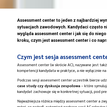
Assessment center to jeden z najbardziej wy
sytuacjach zawodowych. Kandydaci często nie 
wygląda assessment center i jak się do nie
kroku, czym jest assessment center i co napr
Czym jest sesja assessment cent
Assessment center (w skrócie AC), nazywane jest tak
kompetencji kandydata w praktyce, a nie wyłącznie na
Podczas sesji assessment center uczestnik bierze udz
case study czy dyskusja zespołowa
– które symuluj
kandydat zachowuje się w konkretnej sytuacji, pod pres
Najważniejsza różnica między assessment center a zwy
mówi, co potrafi, natomiast podczas sesji AC rekruter