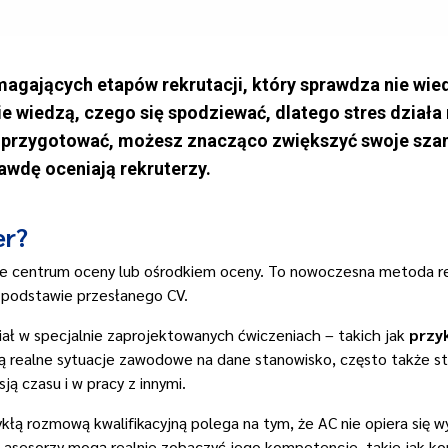
magających etapów rekrutacji, który sprawdza nie wie
wiedzą, czego się spodziewać, dlatego stres działa n
go przygotować, możesz znacząco zwiększyć swoje sza
awdę oceniają rekruterzy.
er?
że centrum oceny lub ośrodkiem oceny. To nowoczesna metoda rek
 podstawie przesłanego CV.
iał w specjalnie zaprojektowanych ćwiczeniach – takich jak
przy
ą realne sytuacje zawodowe na dane stanowisko, często także sta
ją czasu i w pracy z innymi.
kłą rozmową kwalifikacyjną polega na tym, że AC nie opiera się 
 i asesorzy mogą realnie zobaczyć jego kompetencje, takie jak k