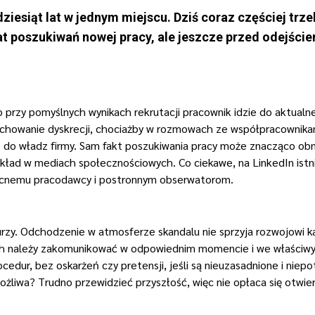
dziesiąt lat w jednym miejscu. Dziś coraz częściej t
t poszukiwań nowej pracy, ale jeszcze przed odejście
ro przy pomyślnych wynikach rekrutacji pracownik idzie do aktu
chowanie dyskrecji, chociażby w rozmowach ze współpracownikami
ze do władz firmy. Sam fakt poszukiwania pracy może znacząco obn
ykład w mediach społecznościowych. Co ciekawe, na LinkedIn istn
obecnemu pracodawcy i postronnym obserwatorom.
zy. Odchodzenie w atmosferze skandalu nie sprzyja rozwojowi ka
ach należy zakomunikować w odpowiednim momencie i we właści
ocedur, bez oskarżeń czy pretensji, jeśli są nieuzasadnione i nie
możliwa? Trudno przewidzieć przyszłość, więc nie opłaca się otwi