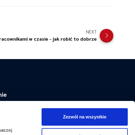
NEXT
acownikami w czasie - jak robić to dobrze
nie
iem, od 2008 roku tworzymy
Zezwól na wszystkie
dowaniu
alezieniu odpowiedniego pracownika.
naszej