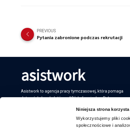
PREVIOUS
Pytania zabronione podczas rekrutacji
Asistwork to agencja pracy tymczasowej, która pomaga
dotrzeć do kandydatów w 18 lokalizacjach w Polsce.
Niniejsza strona korzysta
667 561 026
Wykorzystujemy pliki cook
kontakt@asistwork.pl
społecznościowe i analizo