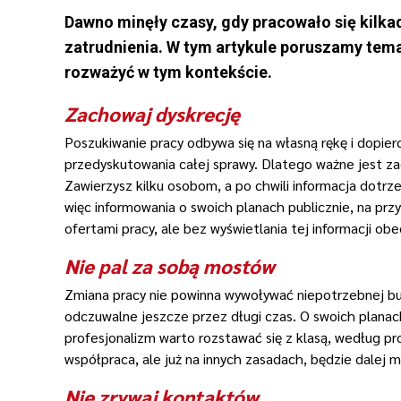
Dawno minęły czasy, gdy pracowało się kilka
zatrudnienia. W tym artykule poruszamy tema
rozważyć w tym kontekście.
Zachowaj dyskrecję
Poszukiwanie pracy odbywa się na własną rękę i dopie
przedyskutowania całej sprawy. Dlatego ważne jest za
Zawierzysz kilku osobom, a po chwili informacja dotr
więc informowania o swoich planach publicznie, na prz
ofertami pracy, ale bez wyświetlania tej informacji 
Nie pal za sobą mostów
Zmiana pracy nie powinna wywoływać niepotrzebnej bur
odczuwalne jeszcze przez długi czas. O swoich plan
profesjonalizm warto rozstawać się z klasą, według pr
współpraca, ale już na innych zasadach, będzie dalej 
Nie zrywaj kontaktów