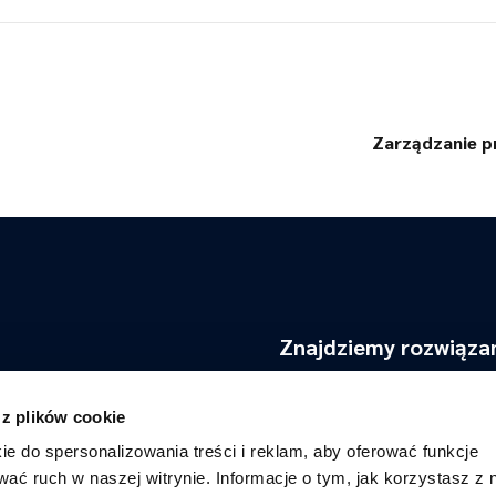
Zarządzanie pr
Znajdziemy rozwiąza
Jesteśmy firmą z doświadczen
Polski rynek.
 z plików cookie
Pomagamy kandydatom w bu
ie do spersonalizowania treści i reklam, aby oferować funkcje
ich kariery, a klientom w zn
wać ruch w naszej witrynie. Informacje o tym, jak korzystasz z 