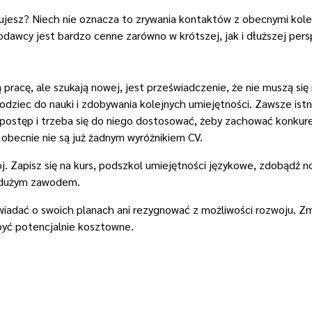
ukujesz? Niech nie oznacza to zrywania kontaktów z obecnymi kol
dawcy jest bardzo cenne zarówno w krótszej, jak i dłuższej pers
racę, ale szukają nowej, jest przeświadczenie, że nie muszą się
iec do nauki i zdobywania kolejnych umiejętności. Zawsze istni
 postęp i trzeba się do niego dostosować, żeby zachować konkur
 obecnie nie są już żadnym wyróżnikiem CV.
j. Zapisz się na kurs, podszkol umiejętności językowe, zdobądź 
ed dużym zawodem.
wiadać o swoich planach ani rezygnować z możliwości rozwoju. 
być potencjalnie kosztowne.