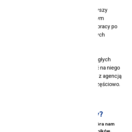
Niepewność — to słowo, które towarzyszy
obecnie zatrudniającym i poszukującym
zatrudnienia na całym świecie. Rynek pracy po
pandemii COVID-19, w obliczu rosnących
konfliktów, przemian gospodarczych i
środowiskowych musi ulegać ciągłym
przemianom i dopasowywać się do nagłych
wahań w popycie i podaży. Jak znaleźć na niego
odpowiedź? Może nią być współpraca z agencją
pracy tymczasowej — przynajmniej częściowo.
Skąd bierze się globalna
niepewność na rynku pracy?
Globalna niepewność na rynku pracy, która nam
obecnie towarzyszy, wynika z wielu czynników.