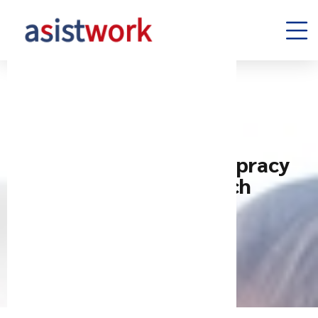
KARIERA
Współpraca z agencją pracy
tymczasowej w czasach
rynkowej niepewności
10 października, 2023