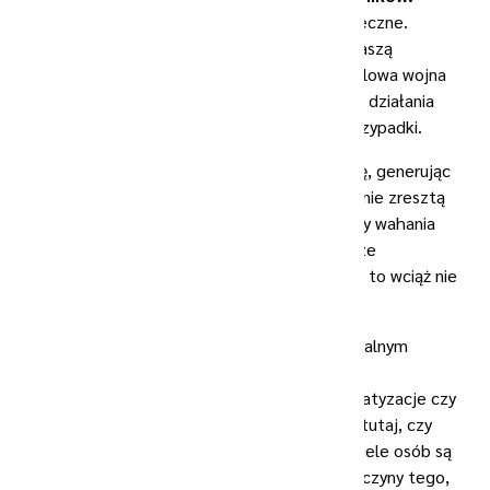
Jednym z nich są konflikty polityczne i społeczne.
Wystarczy spojrzeć na to, co dzieje się za naszą
wschodnią granicą, gdzie toczy się pełnoskalowa wojna
między Ukrainą i Rosją, czy sprzeciwy wobec działania
władz we Francji, a to tylko dwa wybrane przypadki.
Te kryzysy wpływają na globalną gospodarkę, generując
niepewność wśród inwestorów i firm. Podobnie zresztą
jak cykliczne recesje, galopująca inflacja, czy wahania
kursów walutowych, do czego w dużej mierze
przyczyniła się także pandemia COVID-19. A to wciąż nie
wszystko.
Niepewność na rynku pracy w wymiarze globalnym
bierze się także z rosnącego tempa zmian
technologicznych, choćby takich jak automatyzacje czy
rozwój sztucznej inteligencji. Nie oceniamy tutaj, czy
obawy o przyszłość rynku pracy, jakie żywi wiele osób są
słuszne czy nie. Wskazujemy jedynie na przyczyny tego,