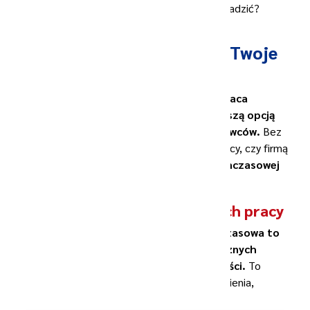
co obecnie dzieje się na rynku. Jak temu zaradzić?
Czy praca tymczasowa to Twoje
rozwiązanie?
W obliczu rosnącej niepewności rynkowej
praca
tymczasowa staje się coraz popularniejszą opcją
zarówno dla pracowników, jak i pracodawców.
Bez
względu na to, czy jesteś poszukującym pracy, czy firmą
pragnącą elastyczności,
agencje pracy tymczasowej
mogą oferować unikalne korzyści.
Rozwiązanie dla poszukujących pracy
Dla osób poszukujących pracy
praca tymczasowa to
możliwość zdobycia doświadczenia w różnych
branżach i rozwinięcia swoich umiejętności.
To
także szansa na szybkie znalezienie zatrudnienia,
zwłaszcza w sytuacji, gdy rynek pracy jest