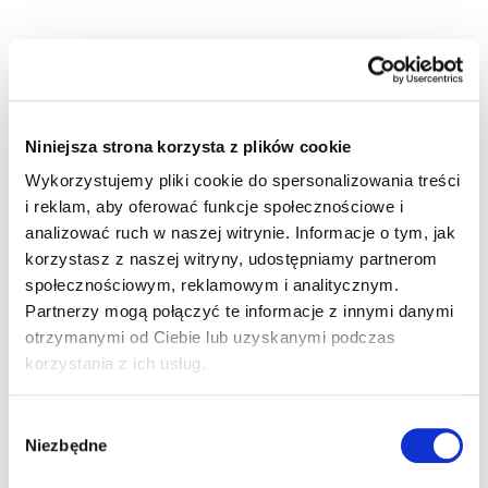
nieprzewidywalny.
Szanse i możliwości
Praca tymczasowa daje pracownikom okazję do
zdobycia cennego doświadczenia,
pozwalając
jednocześnie na zachowanie elastyczności. Oznacza to,
Niniejsza strona korzysta z plików cookie
że pracownicy mają szansę na eksplorację różnych
Wykorzystujemy pliki cookie do spersonalizowania treści
ścieżek kariery bez długoterminowego zobowiązania.
i reklam, aby oferować funkcje społecznościowe i
analizować ruch w naszej witrynie. Informacje o tym, jak
Dlaczego firmy powinny
korzystasz z naszej witryny, udostępniamy partnerom
społecznościowym, reklamowym i analitycznym.
współpracować z agencjami
Partnerzy mogą połączyć te informacje z innymi danymi
pracy tymczasowej?
otrzymanymi od Ciebie lub uzyskanymi podczas
korzystania z ich usług.
W erze rynkowej niepewności, agencje pracy
tymczasowej mogą zaoferować firmom możliwość
przetrwania i adaptacji.
Agencje pracy tymczasowej
Wybór
Niezbędne
mogą pomóc firmom szybko reagować na zmiany
zgody
na rynku pracy, umożliwiając im dostęp do